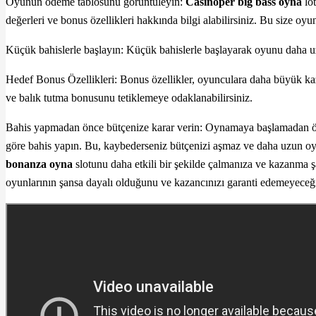
Oyunun ödeme tablosunu görüntüleyin:
Casinoper big bass oyna
lo
değerleri ve bonus özellikleri hakkında bilgi alabilirsiniz. Bu size oyun
Küçük bahislerle başlayın: Küçük bahislerle başlayarak oyunu daha uzu
Hedef Bonus Özellikleri: Bonus özellikler, oyunculara daha büyük kaz
ve balık tutma bonusunu tetiklemeye odaklanabilirsiniz.
Bahis yapmadan önce bütçenize karar verin: Oynamaya başlamadan önc
göre bahis yapın. Bu, kaybederseniz bütçenizi aşmaz ve daha uzun oyna
bonanza oyna
slotunu daha etkili bir şekilde çalmanıza ve kazanma ş
oyunlarının şansa dayalı olduğunu ve kazancınızı garanti edemeyeceğ