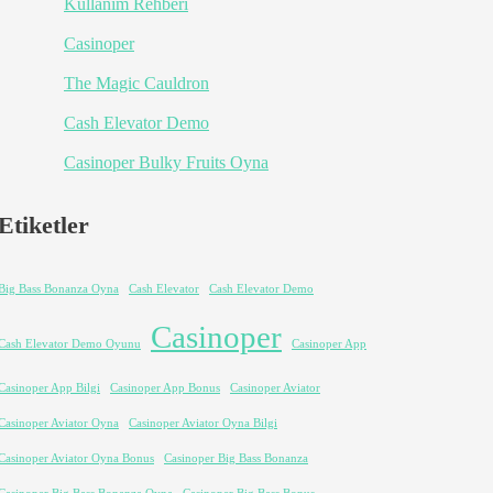
Kullanım Rehberi
Casinoper
The Magic Cauldron
Cash Elevator Demo
Casinoper Bulky Fruits Oyna
Etiketler
Big Bass Bonanza Oyna
Cash Elevator
Cash Elevator Demo
Casinoper
Cash Elevator Demo Oyunu
Casinoper App
Casinoper App Bilgi
Casinoper App Bonus
Casinoper Aviator
Casinoper Aviator Oyna
Casinoper Aviator Oyna Bilgi
Casinoper Aviator Oyna Bonus
Casinoper Big Bass Bonanza