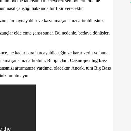
tunun ödeme tablosunu inceleyerek sembollerin ödeme
un nasıl çalıştığı hakkında bir fikir verecektir.
n süre oynayabilir ve kazanma şansınızı artırabilirsiniz.
ançlar elde etme şansı sunar. Bu nedenle, bedava dönüşleri
e, ne kadar para harcayabileceğinize karar verin ve buna
ma şansınızı artırabilir. Bu ipuçları,
Casinoper big bass
ansınızı artırmanıza yardımcı olacaktır. Ancak, tüm Big Bass
inizi unutmayın.