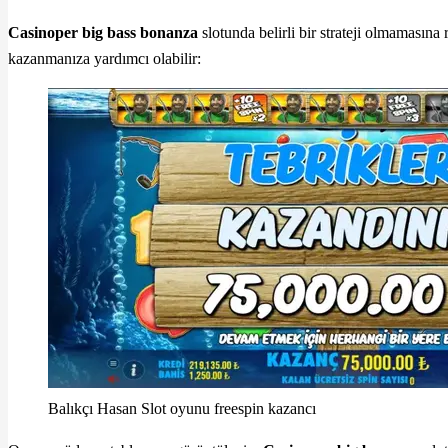
Casinoper big bass bonanza
slotunda belirli bir strateji olmamasına
kazanmanıza yardımcı olabilir:
Balıkçı Hasan Slot oyunu freespin kazancı