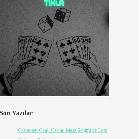
Son Yazılar
Casinoper Canlı Casino Masa Seçimi ve Lobi