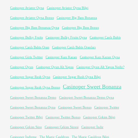
Casinoper Aviator Oyna
Casinoper Aviator Oyna Bilgi
Casinoper Aviator Oyna Bonus
Casinoper Big Bass Bonanza
Casinoper Big Bass Bonanza Oyna
Casinoper Big Bass Bonus
Casinoper Bulky Fruits
Casinoper Bulky Fruits Oyna
Casinoper Canlı Bahis
Casinoper Canlı Bahis Oran
Casinoper Canlı Bahis Oranları
Casinoper Giris Twitter
Casinoper Kazı Kazan
Casinoper Kazı Kazan Oyna
Casinoper Oyun
Casinoper Oyun Alt Yapısı
Casinoper Oyun Alt Yapısı Nedir?
Casinoper Sugar Rush Oyna
Casinoper Sugar Rush Oyna Bilgi
Casinoper Sweet Bonanza
Casinoper Sugar Rush Oyna Bonus
Casinoper Sweet Bonanza Demo
Casinoper Sweet Bonanza Demo Oyna
Casinoper Sweet Bonanza Oyna
Casinoper Sweet Bonus
Casinoper Twitter
Casinoper Twitter Bilgi
Casinoper Twitter Bonus
Casinoper Çekim Bilgi
Casinoper Çekim Süre
Casinoper Çekim Süresi
Casinoper İndir
Casinoper İndirme
The Magic Cauldron
The Magic Cauldron Bilgi