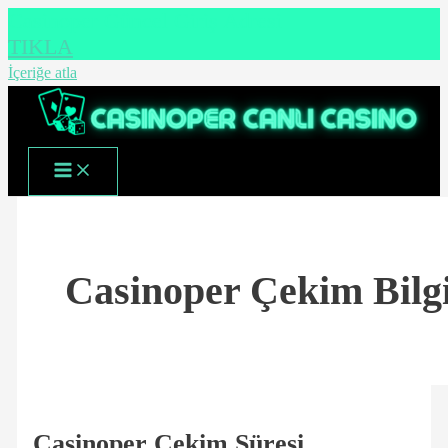
Casinoper Güncel Giriş Adresi
TIKLA
İçeriğe atla
Casinoper Çekim Bilg
Casinoper Çekim Süresi