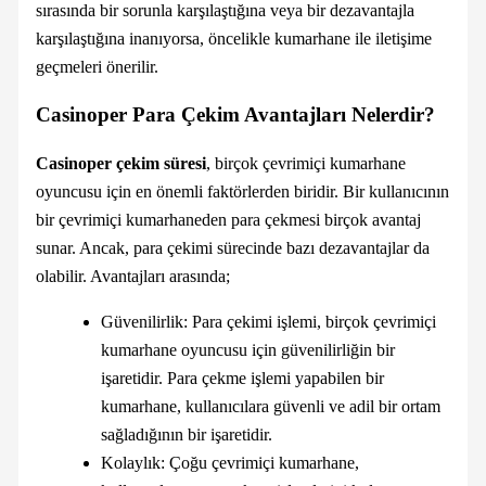
sırasında bir sorunla karşılaştığına veya bir dezavantajla
karşılaştığına inanıyorsa, öncelikle kumarhane ile iletişime
geçmeleri önerilir.
Casinoper Para Çekim Avantajları Nelerdir?
Casinoper çekim süresi
, birçok çevrimiçi kumarhane
oyuncusu için en önemli faktörlerden biridir. Bir kullanıcının
bir çevrimiçi kumarhaneden para çekmesi birçok avantaj
sunar. Ancak, para çekimi sürecinde bazı dezavantajlar da
olabilir. Avantajları arasında;
Güvenilirlik: Para çekimi işlemi, birçok çevrimiçi
kumarhane oyuncusu için güvenilirliğin bir
işaretidir. Para çekme işlemi yapabilen bir
kumarhane, kullanıcılara güvenli ve adil bir ortam
sağladığının bir işaretidir.
Kolaylık: Çoğu çevrimiçi kumarhane,