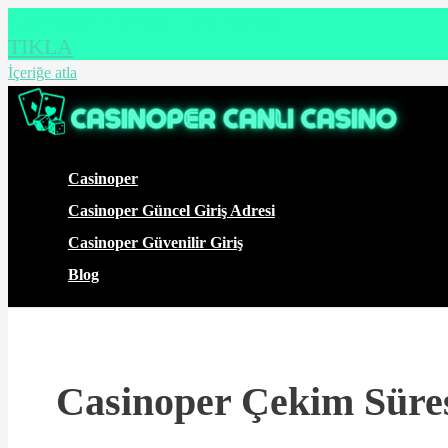
Casinoper Güncel Giriş Adresi
TIKLA
İçeriğe atla
Casinoper
Casinoper Güncel Giriş Adresi
Casinoper Güvenilir Giriş
Blog
Casinoper Çekim Süre