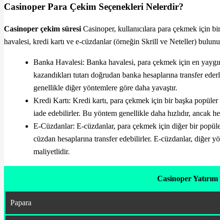
Casinoper Para Çekim Seçenekleri Nelerdir?
Casinoper çekim süresi
Casinoper, kullanıcılara para çekmek için b
havalesi, kredi kartı ve e-cüzdanlar (örneğin Skrill ve Neteller) bulunu
Banka Havalesi: Banka havalesi, para çekmek için en yaygın
kazandıkları tutarı doğrudan banka hesaplarına transfer eder
genellikle diğer yöntemlere göre daha yavaştır.
Kredi Kartı: Kredi kartı, para çekmek için bir başka popüler y
iade edebilirler. Bu yöntem genellikle daha hızlıdır, ancak her
E-Cüzdanlar: E-cüzdanlar, para çekmek için diğer bir popüler
cüzdan hesaplarına transfer edebilirler. E-cüzdanlar, diğer 
maliyetlidir.
Casinoper Yatırım
Papara