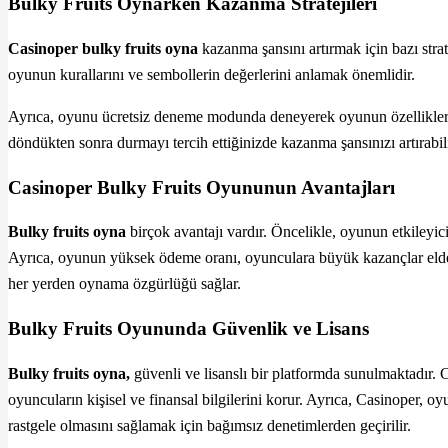
Bulky Fruits Oynarken Kazanma Stratejileri
Casinoper bulky fruits oyna
kazanma şansını artırmak için bazı stra
oyunun kurallarını ve sembollerin değerlerini anlamak önemlidir.
Ayrıca, oyunu ücretsiz deneme modunda deneyerek oyunun özelliklerini
döndükten sonra durmayı tercih ettiğinizde kazanma şansınızı artırabili
Casinoper Bulky Fruits Oyununun Avantajları
Bulky fruits oyna
birçok avantajı vardır. Öncelikle, oyunun etkileyici
Ayrıca, oyunun yüksek ödeme oranı, oyunculara büyük kazançlar elde
her yerden oynama özgürlüğü sağlar.
Bulky Fruits Oyununda Güvenlik ve Lisans
Bulky fruits oyna,
güvenli ve lisanslı bir platformda sunulmaktadır. 
oyuncuların kişisel ve finansal bilgilerini korur. Ayrıca, Casinoper, oyu
rastgele olmasını sağlamak için bağımsız denetimlerden geçirilir.