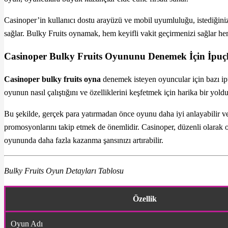
Casinoper’in kullanıcı dostu arayüzü ve mobil uyumluluğu, istediği
sağlar. Bulky Fruits oynamak, hem keyifli vakit geçirmenizi sağlar h
Casinoper Bulky Fruits Oyununu Denemek İçin İpuçl
Casinoper bulky fruits oyna
denemek isteyen oyuncular için bazı i
oyunun nasıl çalıştığını ve özelliklerini keşfetmek için harika bir yoldu
Bu şekilde, gerçek para yatırmadan önce oyunu daha iyi anlayabilir ve s
promosyonlarını takip etmek de önemlidir. Casinoper, düzenli olarak 
oyununda daha fazla kazanma şansınızı artırabilir.
Bulky Fruits Oyun Detayları Tablosu
Özellik
Oyun Adı