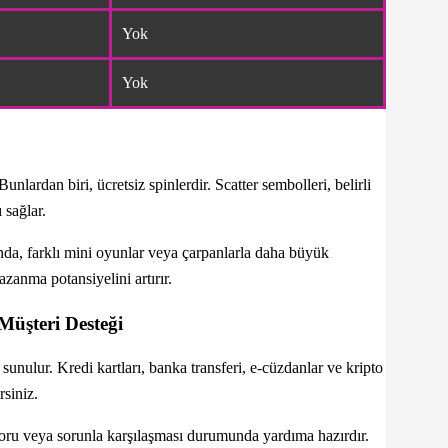
Yok
Yok
lardan biri, ücretsiz spinlerdir. Scatter sembolleri, belirli
 sağlar.
unda, farklı mini oyunlar veya çarpanlarla daha büyük
zanma potansiyelini artırır.
Müşteri Desteği
unulur. Kredi kartları, banka transferi, e-cüzdanlar ve kripto
rsiniz.
soru veya sorunla karşılaşması durumunda yardıma hazırdır.