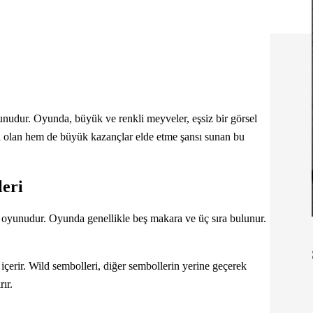
unudur. Oyunda, büyük ve renkli meyveler, eşsiz bir görsel
i olan hem de büyük kazançlar elde etme şansı sunan bu
eri
ot oyunudur. Oyunda genellikle beş makara ve üç sıra bulunur.
içerir. Wild sembolleri, diğer sembollerin yerine geçerek
rır.