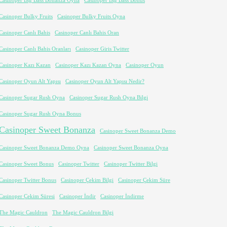
Casinoper Big Bass Bonanza Oyna
Casinoper Big Bass Bonus
Casinoper Bulky Fruits
Casinoper Bulky Fruits Oyna
Casinoper Canlı Bahis
Casinoper Canlı Bahis Oran
Casinoper Canlı Bahis Oranları
Casinoper Giris Twitter
Casinoper Kazı Kazan
Casinoper Kazı Kazan Oyna
Casinoper Oyun
Casinoper Oyun Alt Yapısı
Casinoper Oyun Alt Yapısı Nedir?
Casinoper Sugar Rush Oyna
Casinoper Sugar Rush Oyna Bilgi
Casinoper Sugar Rush Oyna Bonus
Casinoper Sweet Bonanza
Casinoper Sweet Bonanza Demo
Casinoper Sweet Bonanza Demo Oyna
Casinoper Sweet Bonanza Oyna
Casinoper Sweet Bonus
Casinoper Twitter
Casinoper Twitter Bilgi
Casinoper Twitter Bonus
Casinoper Çekim Bilgi
Casinoper Çekim Süre
Casinoper Çekim Süresi
Casinoper İndir
Casinoper İndirme
The Magic Cauldron
The Magic Cauldron Bilgi