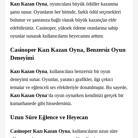
Kazı Kazan Oyna
, oyunculara büyük ödüller kazanma
şansı sunar. Oyunların her birinde, farklı ödül seçenekleri
bulunur ve şansınıza bağlı olarak büyük kazançlar elde
edebilirsiniz. Casinoper, yüksek ödeme oranlarına sahip
oyunlar sunarak kullanıcıların heyecanını arttırır.
Casinoper Kazı Kazan Oyna, Benzersiz Oyun
Deneyimi
Kazı Kazan Oyna
, kullanıcılara benzersiz bir oyun
deneyimi sunar. Oyunlar, yaratıcı grafikler, ilgi çekici
temalar ve eğlenceli ses efektleriyle donatılmıştır. Bu sayede,
Kazı Kazan Oyna
‘da oyun oynarken kendinizi gerçek bir
kumarhanede gibi hissedersiniz.
Uzun Süre Eğlence ve Heyecan
Casinoper Kazı Kazan Oyna
, kullanıcıların uzun süre