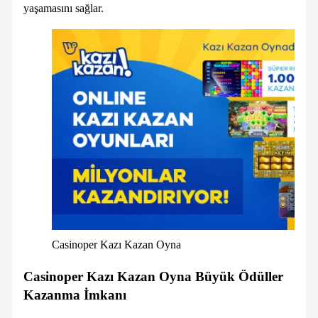
yaşamasını sağlar.
Casinoper Kazı Kazan Oyna
Casinoper Kazı Kazan Oyna Büyük Ödüller
Kazanma İmkanı