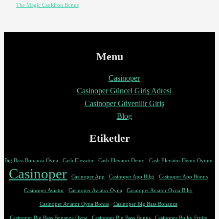
The Magic Cauldron Bonus
Menu
Casinoper
Casinoper Güncel Giriş Adresi
Casinoper Güvenilir Giriş
Blog
Etiketler
Big Bass Bonanza Oyna
Cash Elevator
Cash Elevator Demo
Cash Elevator Demo Oyunu
Casinoper
Casinoper App
Casinoper App Bilgi
Casinoper App Bonus
Casinoper Aviator
Casinoper Aviator Oyna
Casinoper Aviator Oyna Bilgi
Casinoper Aviator Oyna Bonus
Casinoper Big Bass Bonanza
Casinoper Big Bass Bonanza Oyna
Casinoper Big Bass Bonus
Casinoper Bulky Fruits