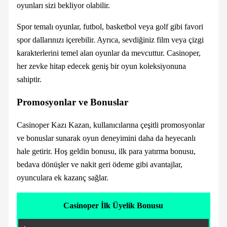
oyunları sizi bekliyor olabilir.
Spor temalı oyunlar, futbol, ​​basketbol veya golf gibi favori
spor dallarınızı içerebilir. Ayrıca, sevdiğiniz film veya çizgi
karakterlerini temel alan oyunlar da mevcuttur. Casinoper,
her zevke hitap edecek geniş bir oyun koleksiyonuna
sahiptir.
Promosyonlar ve Bonuslar
Casinoper Kazı Kazan, kullanıcılarına çeşitli promosyonlar
ve bonuslar sunarak oyun deneyimini daha da heyecanlı
hale getirir. Hoş geldin bonusu, ilk para yatırma bonusu,
bedava dönüşler ve nakit geri ödeme gibi avantajlar,
oyunculara ek kazanç sağlar.
Casinoper İlk Üyelik Bonusu