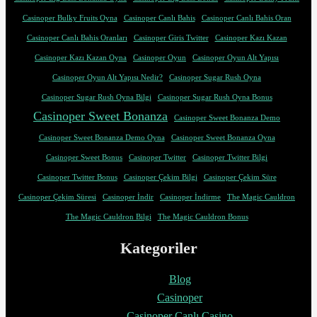
Casinoper Bulky Fruits Oyna
Casinoper Canlı Bahis
Casinoper Canlı Bahis Oran
Casinoper Canlı Bahis Oranları
Casinoper Giris Twitter
Casinoper Kazı Kazan
Casinoper Kazı Kazan Oyna
Casinoper Oyun
Casinoper Oyun Alt Yapısı
Casinoper Oyun Alt Yapısı Nedir?
Casinoper Sugar Rush Oyna
Casinoper Sugar Rush Oyna Bilgi
Casinoper Sugar Rush Oyna Bonus
Casinoper Sweet Bonanza
Casinoper Sweet Bonanza Demo
Casinoper Sweet Bonanza Demo Oyna
Casinoper Sweet Bonanza Oyna
Casinoper Sweet Bonus
Casinoper Twitter
Casinoper Twitter Bilgi
Casinoper Twitter Bonus
Casinoper Çekim Bilgi
Casinoper Çekim Süre
Casinoper Çekim Süresi
Casinoper İndir
Casinoper İndirme
The Magic Cauldron
The Magic Cauldron Bilgi
The Magic Cauldron Bonus
Kategoriler
Blog
Casinoper
Casinoper Canlı Casino