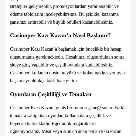
stratejiler geliştirebilir, promosyonlardan yararlanabilir ve
ödeme tablolarını inceleyebilirsiniz. Bu şekilde, kazanma
şansınızı arttırabilir ve büyük ödülleri kazanabilirsiniz.
Casinoper Kazı Kazan’a Nasıl Başlanır?
Casinoper Kazı Kazan’a başlamak için öncelikle bir hesap
oluşturmanız gerekmektedir. Hesabınızı oluşturduktan sonra,
siteye giriş yapabilir ve çeşitli oyunlara katılabilirsiniz.
Casinoper, kullanıcı dostu arayüzü ve kolay navigasyonuyla
başlamayı oldukça basit hale getirir.
Oyunların Çeşitliliği ve Temaları
Casinoper Kazı Kazan, geniş bir oyun seçeneği sunar. Farklı
temalara sahip olan oyunlar, kullanıcılara çeşitlilik ve
heyecan katmaktadır. Eğer antik uygarlıklarla
ilgileniyorsanız, Mısır veya Antik Yunan temalı kazı kazan